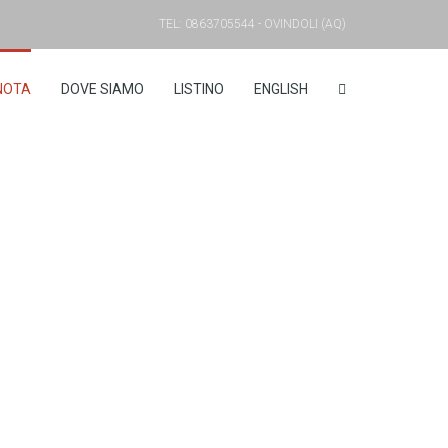
TEL: 0863705544 - OVINDOLI (AQ)
NOTA
DOVE SIAMO
LISTINO
ENGLISH