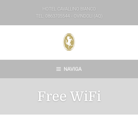
HOTEL CAVALLINO BIANCO
TEL: 0863705544 - OVINDOLI (AQ)
NAVIGA
Free WiFi