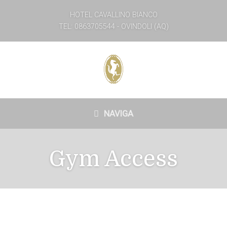
HOTEL CAVALLINO BIANCO
TEL: 0863705544 - OVINDOLI (AQ)
NAVIGA
Gym Access