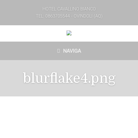
HOTEL CAVALLINO BIANCO
TEL: 0863705544 - OVINDOLI (AQ)
NAVIGA
blurflake4.png