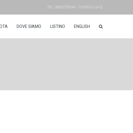
TEL: 0863705544 - OVINDOLI (AQ)
OTA
DOVE SIAMO
LISTINO
ENGLISH