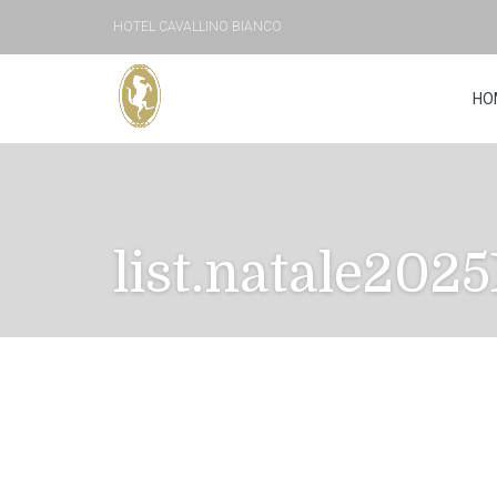
HOTEL CAVALLINO BIANCO
HO
list.natale202