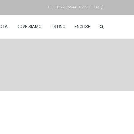
TEL: 0863705544 - OVINDOLI (AQ)
OTA
DOVE SIAMO
LISTINO
ENGLISH