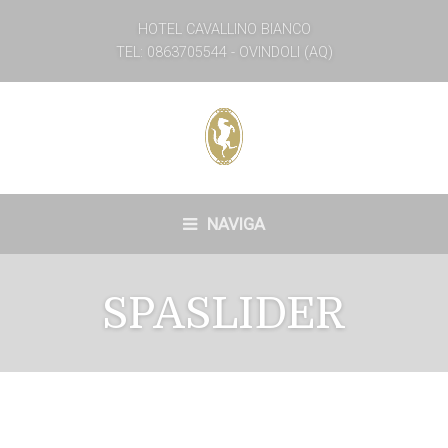
HOTEL CAVALLINO BIANCO
TEL: 0863705544 - OVINDOLI (AQ)
NAVIGA
SPASLIDER