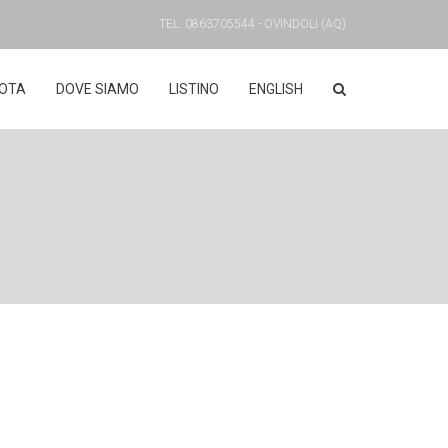
TEL: 0863705544 - OVINDOLI (AQ)
OTA
DOVE SIAMO
LISTINO
ENGLISH